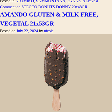
Posted in
ATOMIKO
,
SAMMONTANA
,
ΞΥΛΑΚΙΑ
Leave a
Comment
on STECCO DONUTS DONNY 20x48GR
AMANDO GLUTEN & MILK FREE,
VEGETAL 21x53GR
Posted on
July 22, 2024
by
nicole