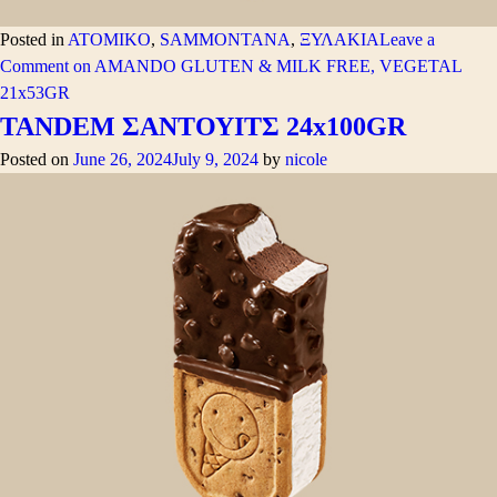
Posted in
ATOMIKO
,
SAMMONTANA
,
ΞΥΛΑΚΙΑ
Leave a
Comment
on AMANDO GLUTEN & MILK FREE, VEGETAL
21x53GR
TANDEM ΣΑΝΤΟΥΙΤΣ 24x100GR
Posted on
June 26, 2024
July 9, 2024
by
nicole