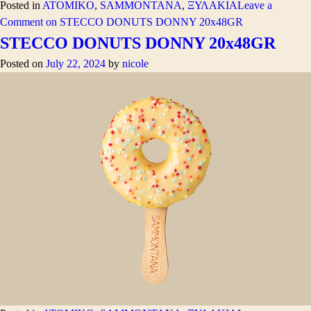
Posted in
ATOMIKO
,
SAMMONTANA
,
ΞΥΛΑΚΙΑ
Leave a
Comment
on STECCO DONUTS DONNY 20x48GR
STECCO DONUTS DONNY 20x48GR
Posted on
July 22, 2024
by
nicole