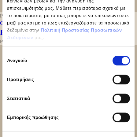
κοινωνικών μέσων και την ανάλυση της
επισκεψιμότητάς μας. Μάθετε περισσότερα σχετικά με
το ποιοι είμαστε, με το πως μπορείτε να επικοινωνήσετε
Posted in
ATOMIKO
,
SAMMONTANA
,
ΞΥΛΑΚΙΑ
Leave a
μαζί μας και με το πως επεξεργαζόμαστε τα προσωπικά
Comment
on UNICORNO 20x48GR
δεδομένα στην
Πολιτική Προστασίας Προσωπικών
PREZZEMOLO 20x58GR
Δεδομένων
μας.
Posted on
June 26, 2024
July 9, 2024
by
nicole
Επιλογή
Αναγκαία
συγκατάθεσης
Προτιμήσεις
Στατιστικά
Εμπορικής προώθησης