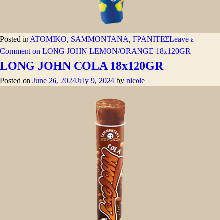
Posted in
ATOMIKO
,
SAMMONTANA
,
ΓΡΑΝΙΤΕΣ
Leave a
Comment
on LONG JOHN LEMON/ORANGE 18x120GR
LONG JOHN COLA 18x120GR
Posted on
June 26, 2024
July 9, 2024
by
nicole