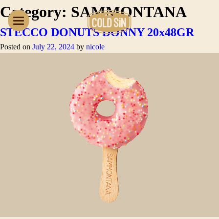
Category:
SAMMONTANA
STECCO DONUTS DONNY 20x48GR
Posted on
July 22, 2024
by
nicole