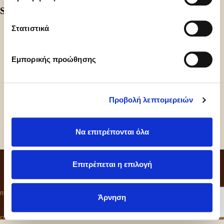
Share
Στατιστικά
Εμπορικής προώθησης
Προβολή λεπτομερειών
Να επιτρέπονται όλα
CONTACT
Επιτρέπεται η επιλογή
ΠΟΛΙΤΙΚΗ ΑΠΟΡΡΗΤΟΥ
COOKIES
ΚΩΔΙΚΑΣ ΔΕΟΝΤΟΛΟΓΙΑΣ
Άρνηση
COLD SIN ©2026
CRAFT BY
MRM