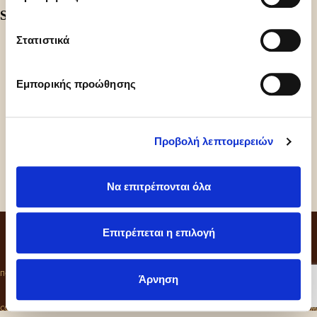
Share
Στατιστικά
Εμπορικής προώθησης
Προβολή λεπτομερειών
Να επιτρέπονται όλα
CONTACT
Επιτρέπεται η επιλογή
ΠΟΛΙΤΙΚΗ ΑΠΟΡΡΗΤΟΥ
COOKIES
ΚΩΔΙΚΑΣ ΔΕΟΝΤΟΛΟΓΙΑΣ
Άρνηση
COLD SIN ©2026
CRAFT BY
MRM