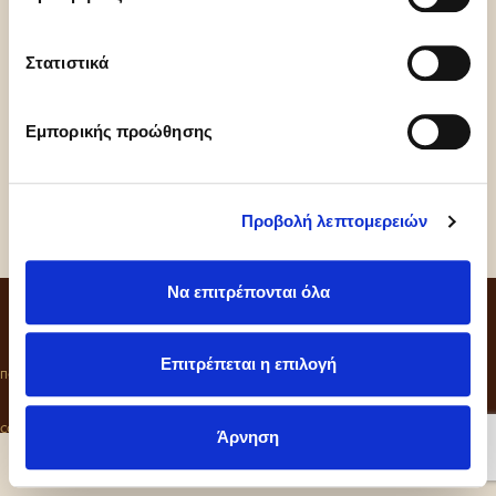
Στατιστικά
Εμπορικής προώθησης
Προβολή λεπτομερειών
Να επιτρέπονται όλα
CONTACT
Επιτρέπεται η επιλογή
ΠΟΛΙΤΙΚΗ ΑΠΟΡΡΗΤΟΥ
COOKIES
ΚΩΔΙΚΑΣ ΔΕΟΝΤΟΛΟΓΙΑΣ
COLD SIN ©2026
CRAFT BY
MRM
Άρνηση