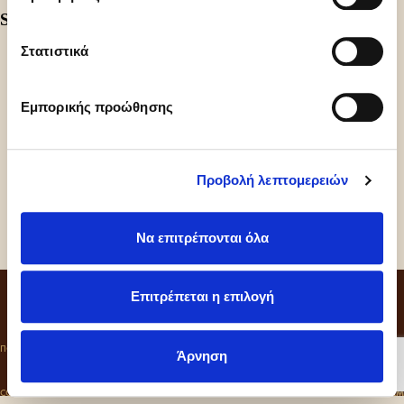
Share
Στατιστικά
Εμπορικής προώθησης
Προβολή λεπτομερειών
Να επιτρέπονται όλα
CONTACT
Επιτρέπεται η επιλογή
ΠΟΛΙΤΙΚΗ ΑΠΟΡΡΗΤΟΥ
COOKIES
ΚΩΔΙΚΑΣ ΔΕΟΝΤΟΛΟΓΙΑΣ
Άρνηση
COLD SIN ©2026
CRAFT BY
MRM