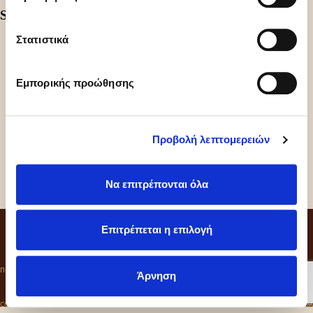
Share
Στατιστικά
Εμπορικής προώθησης
Προβολή λεπτομερειών
Να επιτρέπονται όλα
CONTACT
Επιτρέπεται η επιλογή
ΠΟΛΙΤΙΚΗ ΑΠΟΡΡΗΤΟΥ
COOKIES
ΚΩΔΙΚΑΣ ΔΕΟΝΤΟΛΟΓΙΑΣ
Άρνηση
COLD SIN ©2026
CRAFT BY
MRM