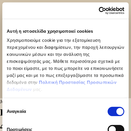
Αυτή η ιστοσελίδα χρησιμοποιεί cookies
Χρησιμοποιούμε cookie για την εξατομίκευση
περιεχομένου και διαφημίσεων, την παροχή λειτουργιών
κοινωνικών μέσων και την ανάλυση της
επισκεψιμότητάς μας. Μάθετε περισσότερα σχετικά με
το ποιοι είμαστε, με το πως μπορείτε να επικοινωνήσετε
μαζί μας και με το πως επεξεργαζόμαστε τα προσωπικά
δεδομένα στην
Πολιτική Προστασίας Προσωπικών
Δεδομένων
μας.
July 22, 2024
Επιλογή
BOUNTY ICE BAR MULTI
Αναγκαία
συγκατάθεσης
4×39.1GR | 4 TMX
Προτιμήσεις