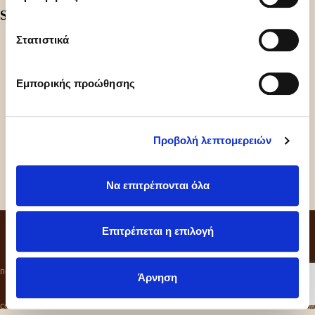
Share
Στατιστικά
Εμπορικής προώθησης
Προβολή λεπτομερειών
Να επιτρέπονται όλα
CONTACT
Επιτρέπεται η επιλογή
ΠΟΛΙΤΙΚΗ ΑΠΟΡΡΗΤΟΥ
COOKIES
ΚΩΔΙΚΑΣ ΔΕΟΝΤΟΛΟΓΙΑΣ
Άρνηση
COLD SIN ©2026
CRAFT BY
MRM